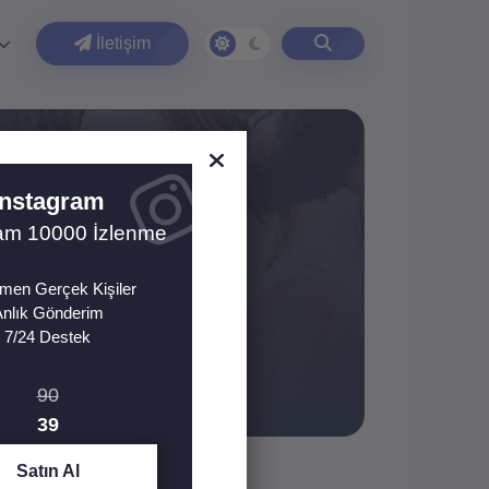
İletişim
Instagram
ram 10000 İzlenme
eçirmeye hazırlanın!
en Gerçek Kişiler
nlık Gönderim
7/24 Destek
90
39
Satın Al