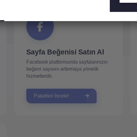
Sayfa Beğenisi Satın Al
Facebook platformunda sayfalarınızın
beğeni sayısını arttırmaya yönelik
hizmetlerdir.
Paketleri İncele!