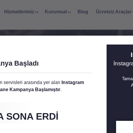
Hizmetlerimiz
Kurumsal
Blog
Ücretsiz Araçlar
cebook Hizmetleri
nya Başladı
İnstag
 hizmetleriyle sayesinde, profilleriniz ve sayfalarınızı uçuşa g
Tamam
en servisleri arasında yer alan
Instagram
A
izmet Mevcut
fsane Kampanya Başlamıştır
.
 SONA ERDI