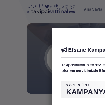
Ana Sayfa
Fa
Efsane Kampa
Facebook
Takipcisattinal'in en sevil
4 H
izlenme servisimizde E
SON GÜN!
KAMPANYA