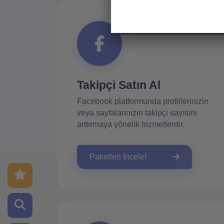
Takipçi Satın Al
Facebook platformunda profillerinizin
veya sayfalarınızın takipçi sayısını
arttırmaya yönelik hizmetlerdir.
Paketleri İncele!