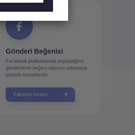
Gönderi Beğenisi
Facebook platformunda paylaştığınız
gönderilerin beğeni sayısını arttırmaya
yönelik hizmetlerdir.
Paketleri İncele!