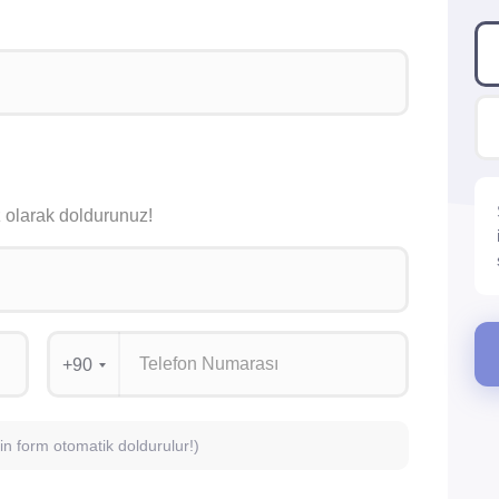
siz olarak doldurunuz!
+90
için form otomatik doldurulur!)