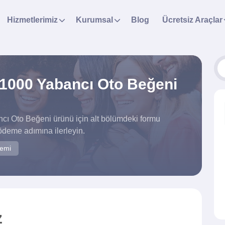
Hizmetlerimiz
Kurumsal
Blog
Ücretsiz Araçlar
1000 Yabancı Oto Beğeni
cı Oto Beğeni ürünü için alt bölümdeki formu
ödeme adımına ilerleyin.
temi
z