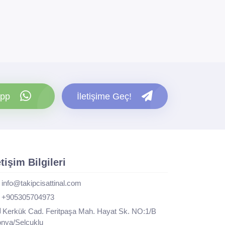
pp
İletişime Geç!
etişim Bilgileri
info@takipcisattinal.com
+905305704973
Kerkük Cad. Feritpaşa Mah. Hayat Sk. NO:1/B
nya/Selçuklu