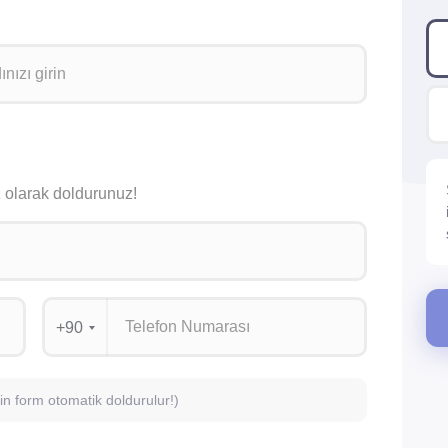
siz olarak doldurunuz!
+90
için form otomatik doldurulur!)