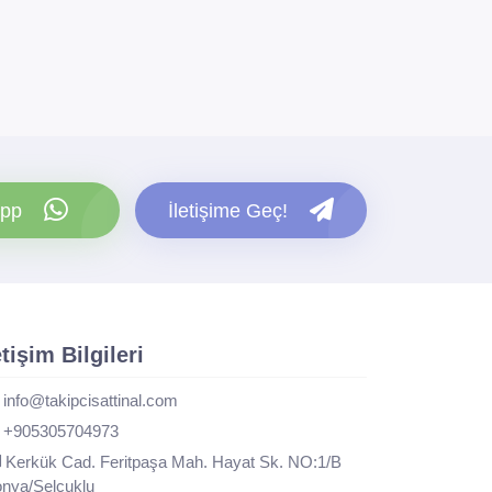
pp
İletişime Geç!
etişim Bilgileri
info@takipcisattinal.com
+905305704973
Kerkük Cad. Feritpaşa Mah. Hayat Sk. NO:1/B
nya/Selçuklu