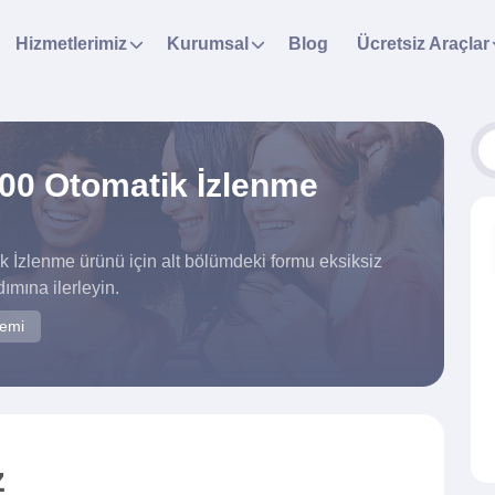
Hizmetlerimiz
Kurumsal
Blog
Ücretsiz Araçlar
00 Otomatik İzlenme
 İzlenme ürünü için alt bölümdeki formu eksiksiz
mına ilerleyin.
temi
z