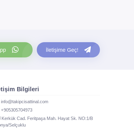
pp
İletişime Geç!
etişim Bilgileri
info@takipcisattinal.com
+905305704973
Kerkük Cad. Feritpaşa Mah. Hayat Sk. NO:1/B
nya/Selçuklu