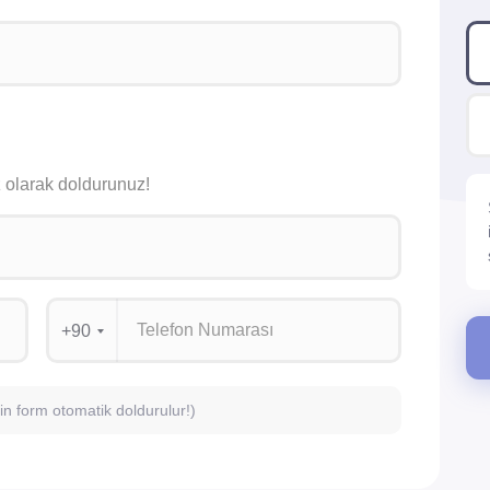
siz olarak doldurunuz!
+90
için form otomatik doldurulur!)