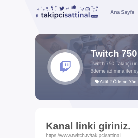
Ana Sayfa
Twitch 750 
Twitch 750 Takipçi ür
ödeme adımına ilerley
Aktif 2 Ödeme Yön
Kanal linki giriniz.
https://www.twitch.tv/takipcisattinal