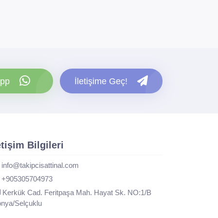
pp
İletişime Geç!
etişim Bilgileri
info@takipcisattinal.com
+905305704973
Kerkük Cad. Feritpaşa Mah. Hayat Sk. NO:1/B
nya/Selçuklu