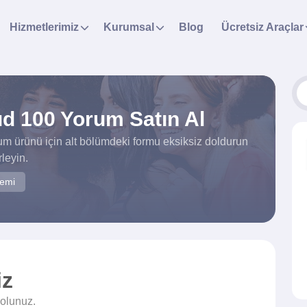
Hizmetlerimiz
Kurumsal
Blog
Ücretsiz Araçlar
d 100 Yorum Satın Al
 ürünü için alt bölümdeki formu eksiksiz doldurun
leyin.
temi
iz
 olunuz.