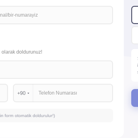
siz olarak doldurunuz!
+90
için form otomatik doldurulur!)