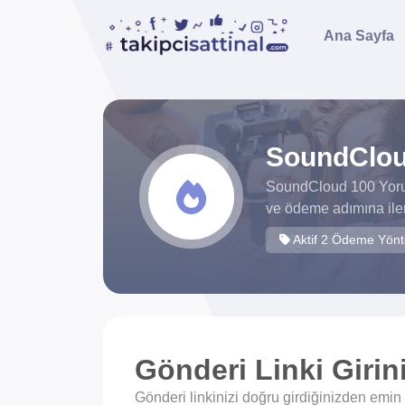
Ana Sayfa
SoundClou
SoundCloud 100 Yorum
ve ödeme adımına iler
Aktif 2 Ödeme Yön
Gönderi Linki Girin
Gönderi linkinizi doğru girdiğinizden emin