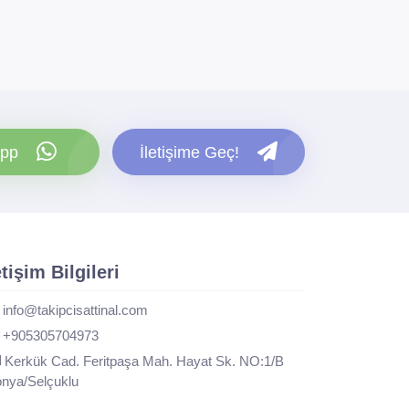
pp
İletişime Geç!
etişim Bilgileri
info@takipcisattinal.com
+905305704973
Kerkük Cad. Feritpaşa Mah. Hayat Sk. NO:1/B
nya/Selçuklu