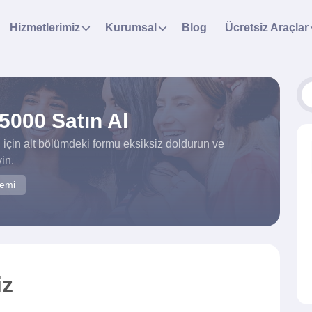
Hizmetlerimiz
Kurumsal
Blog
Ücretsiz Araçlar
5000 Satın Al
için alt bölümdeki formu eksiksiz doldurun ve
in.
temi
iz