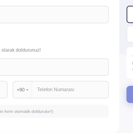
siz olarak doldurunuz!
+90
için form otomatik doldurulur!)