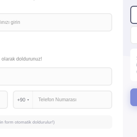
siz olarak doldurunuz!
+90
için form otomatik doldurulur!)