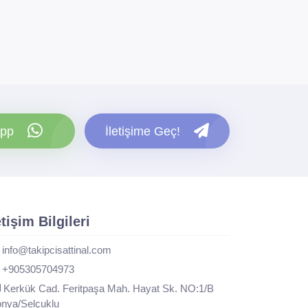
pp
İletişime Geç!
etişim Bilgileri
info@takipcisattinal.com
+905305704973
Kerkük Cad. Feritpaşa Mah. Hayat Sk. NO:1/B
nya/Selçuklu