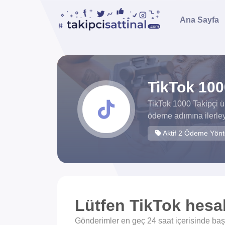
Ana Sayfa
TikTok 100
TikTok 1000 Takipçi ü
ödeme adımına ilerley
Aktif 2 Ödeme Yön
Lütfen TikTok hesabı
Gönderimler en geç 24 saat içerisinde başla