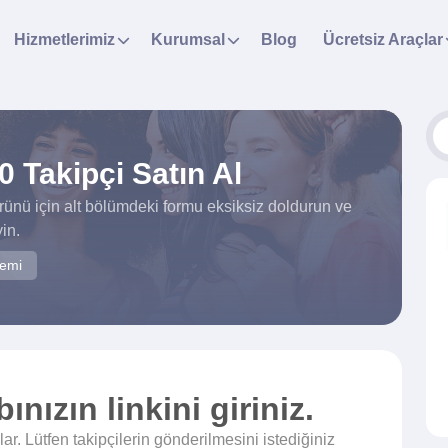
Hizmetlerimiz
Kurumsal
Blog
Ücretsiz Araçlar
0 Takipçi Satın Al
rünü için alt bölümdeki formu eksiksiz doldurun ve
in.
temi
nızın linkini giriniz.
r. Lütfen takipçilerin gönderilmesini istediğiniz