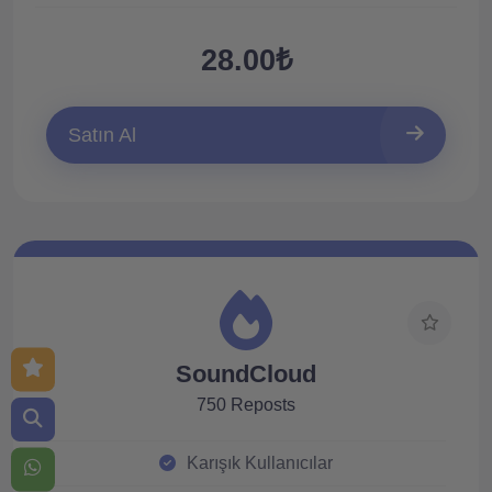
28.00₺
Satın Al
SoundCloud
750 Reposts
Karışık Kullanıcılar