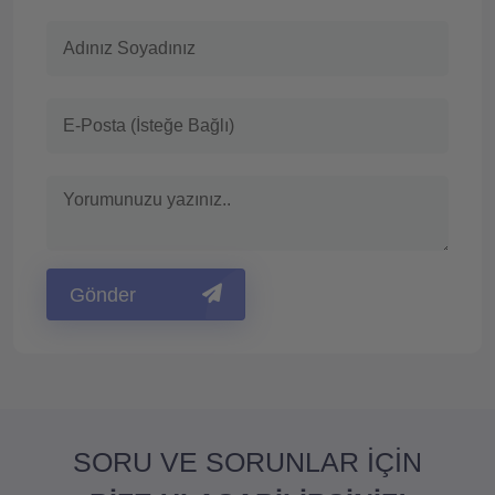
Gönder
SORU VE SORUNLAR İÇİN