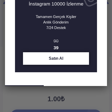
İnstagram 10000 İzlenme
Tamamen Gerçek Kişiler
Anlık Gönderim
7/24 Destek
SoundCloud
25 Reposts
90
39
Karışık Kullanıcılar
Satın Al
Şifre Gerekmez
3D Secure Güvenilir Ödeme
Tümünü Gör
1.00₺