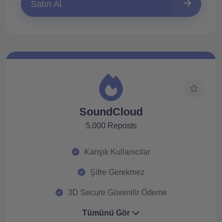
Satın Al
SoundCloud
5.000 Reposts
Karışık Kullanıcılar
Şifre Gerekmez
3D Secure Güvenilir Ödeme
Tümünü Gör