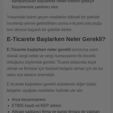
kampanyaları başlatmak hedef kitlenin gittikçe
büyümesine yardımcı olur.
Yukarıdaki bahsi geçen maddeler dikkatli bir şekilde
incelenip yerine getirildikten sonra e-ticaret yolculuğu
son derece başarılı bir şekilde ilerler.
E-Ticarete Başlarken Neler Gerekli?
E-Ticarete başlarken neler gerekli
sorusuna yanıt
olarak vergi vefatı ve vergi numarasının ilk öncelik
olduğunu söylemek gerekir. Ticaret odasında kayıt
olmak ve firmalar için faaliyet belgesi almak için de bu
adım son derece önemlidir.
E-ticarete başlarken gerekli olabilecek diğer bütün
belgeler aşağıda maddeler halinde yer alır.
İmza beyannamesi
ETBİS kaydı ve KEP adresi
Altyapı sağlayıcı firma ve kargo firması ile yapılan