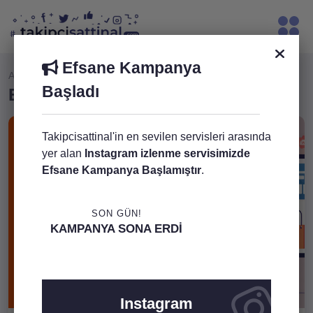
Efsane Kampanya
Ana Sayfa
Blog Yazıları
E-Ticarete Nasıl Başlanır?
Başladı
E-Ticarete Nasıl Başlanır?
01 Ocak 2024
Takipcisattinal'in en sevilen servisleri arasında
yer alan
Instagram izlenme servisimizde
Efsane Kampanya Başlamıştır
.
SON GÜN!
KAMPANYA SONA ERDI
Instagram