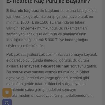
E-Ticarete Kaç Para İle Başlanır?
E-ticarete kaç para ile başlanır
sorusuna kısa şekilde
yanıt vermek gerekir ise bu iş için sermaye olarak en
minimal 1000 TL ile 1500 TL arasında bir tutarın
varlığını söylemek mümkündür. Bu rakam zaman
zaman yapılacak iş rektörünün ve planlamasının
farklılığına bağlı olarak 5.000 TL’ye kadar çıktığını
söylemek mümkündür.
Pek çok satış sitesi çok cüzi miktarda sermaye koyarak
e-ticaret yolculuğunda ilerlediği görülür. Bu durum
akıllara
sermayesiz e-ticaret olur mu
sorusunu getirir.
Bu soruyu evet yanıtını vermek mümkündür. Şirket
açma vergi ücretleri ve kargo gönderi ücretleri gibi
masrafları geride tutarak, ikinci el satış, el yapımı
ürünlerinin satışı gibi iş modelleri sermaye
gerektirmeden e-ticaret yaptıran iş modellerindendir.