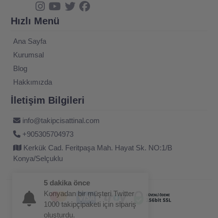
Hızlı Menü
Ana Sayfa
Kurumsal
Blog
Hakkımızda
İletişim Bilgileri
info@takipcisattinal.com
+905305704973
Kerkük Cad. Feritpaşa Mah. Hayat Sk. NO:1/B
Konya/Selçuklu
5 dakika önce
Konyadan bir müşteri Twitter
1000 takipçipaketi için sipariş
oluşturdu.