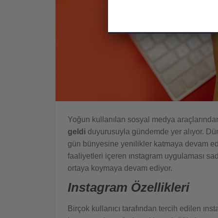
Yoğun kullanılan sosyal medya araçlarından
geldi
duyurusuyla gündemde yer alıyor. Dü
gün bünyesine yenilikler katmaya devam ediy
faaliyetleri içeren ınstagram uygulaması sad
ortaya koymaya devam ediyor.
Instagram Özellikleri
Birçok kullanıcı tarafından tercih edilen ın