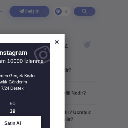
İletişim
lini Çekebilir
ON BLOG YAZILARIMIZ
Instagram
ram 10000 İzlenme
TikTok Repost Nedir?
en Gerçek Kişiler
nlık Gönderim
7/24 Destek
Google İşletme Profili Nedir?
90
39
Google Gemini Nedir? Ücretsiz
Olarak Nasıl Kullanılır?
Satın Al