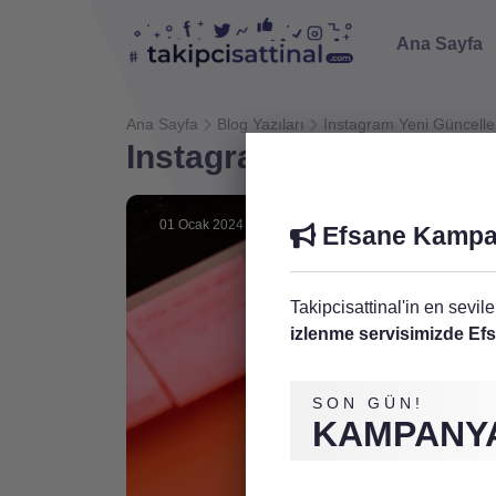
Ana Sayfa
Ana Sayfa
Blog Yazıları
Instagram Yeni Güncell
Instagram Yeni Güncel
01 Ocak 2024
Efsane Kampa
Takipcisattinal'in en sevil
izlenme servisimizde E
SON GÜN!
KAMPANYA