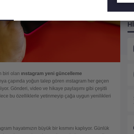
Su
H
 biri olan
ınstagram yeni güncelleme
nya çapında yoğun talep gören ınstagram her geçen
or. Gönderi, video ve hikaye paylaşımı gibi çeşitli
ece bu özelliklerle yetinmeyip çağa uygun yenilikleri
stagram hayatımızın büyük bir kısmını kaplıyor. Günlük