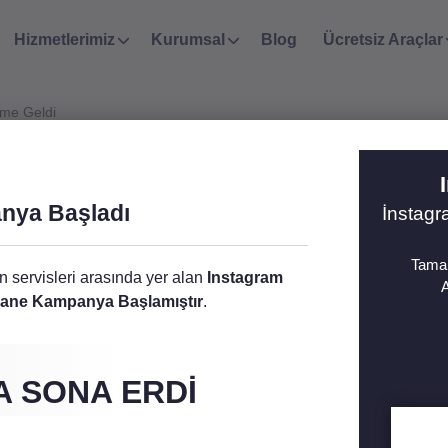
Hizmetlerimiz
Kurumsal
Blog
Ücretsiz Araçlar
eme Geldi
leme Geldi
İlgi
S
nya Başladı
İnstag
Tamam
en servisleri arasında yer alan
Instagram
A
fsane Kampanya Başlamıştır
.
 SONA ERDI