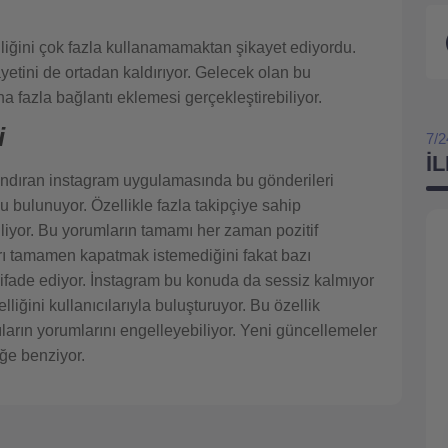
elliğini çok fazla kullanamamaktan şikayet ediyordu.
yetini de ortadan kaldırıyor. Gelecek olan bu
ha fazla bağlantı eklemesi gerçekleştirebiliyor.
i
7/2
İ
ındıran instagram uygulamasında bu gönderileri
ulunuyor. Özellikle fazla takipçiye sahip
biliyor. Bu yorumların tamamı her zaman pozitif
rı tamamen kapatmak istemediğini fakat bazı
 ifade ediyor. İnstagram bu konuda da sessiz kalmıyor
ğini kullanıcılarıyla buluşturuyor. Bu özellik
ıların yorumlarını engelleyebiliyor. Yeni güncellemeler
ğe benziyor.