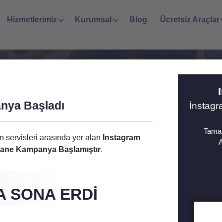
Hizmetlerimiz
Kurumsal
Blog
Ücretsiz Araçlar
Yorum Paketleri
nya Başladı
İnstag
inizin yorum sayısını arttırmaya yönelik hizmetlerdir.
Tamam
en servisleri arasında yer alan
Instagram
A
fsane Kampanya Başlamıştır
.
 SONA ERDI