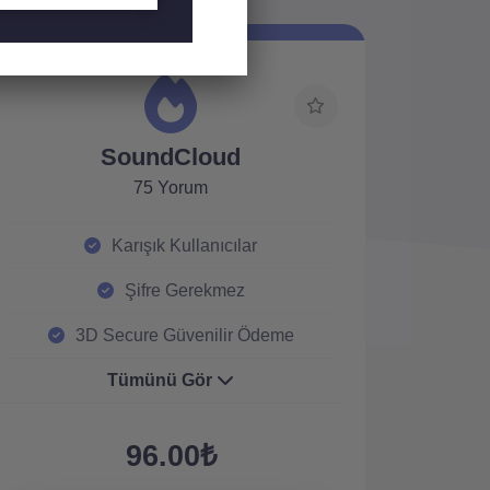
SoundCloud
75 Yorum
Karışık Kullanıcılar
Şifre Gerekmez
3D Secure Güvenilir Ödeme
Tümünü Gör
96.00₺