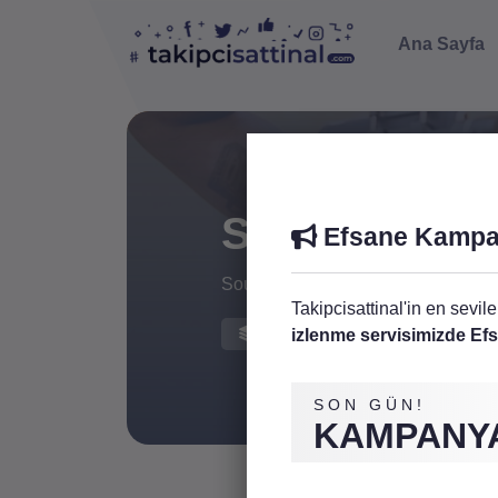
Ana Sayfa
SoundCloud 
Efsane Kampa
SoundCloud platformundaki içerikler
Takipcisattinal'in en sevil
8 Paket Mevcut
izlenme servisimizde E
SON GÜN!
KAMPANYA