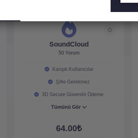
SoundCloud
50 Yorum
Karışık Kullanıcılar
Şifre Gerekmez
3D Secure Güvenilir Ödeme
Tümünü Gör
64.00₺