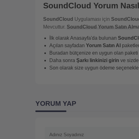
SoundCloud Yorum Nasıl 
SoundCloud
Uygulaması için
SoundClou
Mevcuttur.
SoundCloud Yorum Satın Al
m
İlk olarak Anasayfa'da bulunan
SoundClo
Açılan sayfadan
Yorum Satın Al
paketler
Buradan bütçenize en uygun olan paketi 
Daha sonra
Şarkı linkinizi girin
ve sizden
Son olarak size uygun ödeme seçenekleri
YORUM YAP