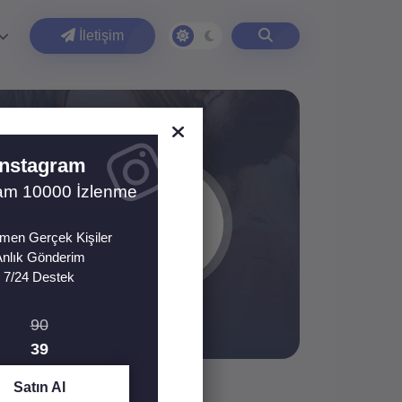
İletişim
Instagram
ram 10000 İzlenme
en Gerçek Kişiler
nlık Gönderim
7/24 Destek
90
39
Satın Al